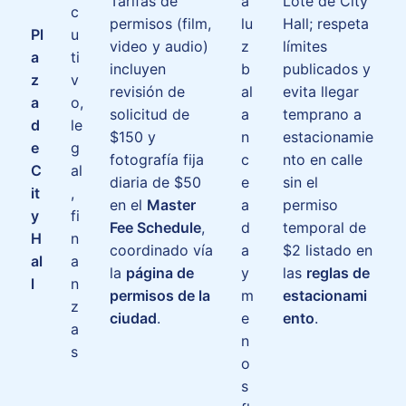
Tarifas de
a
Lote de City
c
permisos (film,
lu
Hall; respeta
Pl
u
video y audio)
z
límites
a
ti
incluyen
b
publicados y
z
v
revisión de
al
evita llegar
a
o,
solicitud de
a
temprano a
d
le
$150 y
n
estacionamie
e
g
fotografía fija
c
nto en calle
C
al
diaria de $50
e
sin el
it
,
en el
Master
a
permiso
y
fi
Fee Schedule
,
d
temporal de
H
n
coordinado vía
a
$2 listado en
al
a
la
página de
y
las
reglas de
l
n
permisos de la
m
estacionami
z
ciudad
.
e
ento
.
a
n
s
o
s