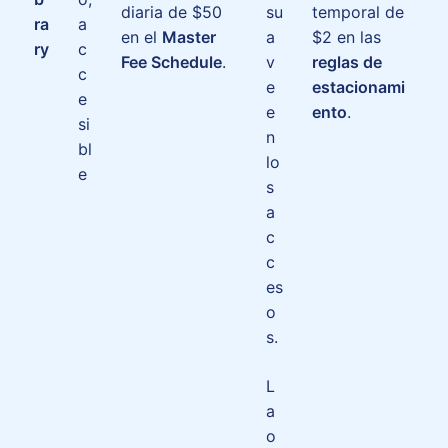
diaria de $50
su
temporal de
ra
a
en el
Master
a
$2 en las
ry
c
Fee Schedule
.
v
reglas de
c
e
estacionami
e
e
ento
.
si
n
bl
lo
e
s
a
c
c
es
o
s.
L
a
o