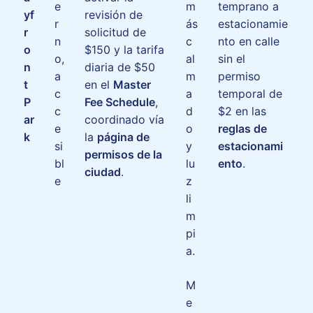
e
m
temprano a
yf
revisión de
r
ás
estacionamie
r
solicitud de
n
c
nto en calle
o
$150 y la tarifa
o,
al
sin el
n
diaria de $50
a
m
permiso
t
en el
Master
c
a
temporal de
P
Fee Schedule
,
c
d
$2 en las
ar
coordinado vía
e
o
reglas de
k
la
página de
si
y
estacionami
permisos de la
bl
lu
ento
.
ciudad
.
e
z
li
m
pi
a.
M
e