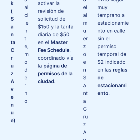
k
activar la
al
el
muy
(
revisión de
cl
al
temprano a
S
solicitud de
ie
m
estacionamie
a
$150 y la tarifa
n
u
nto en calle
n
diaria de $50
t
er
sin el
ta
en el
Master
e,
z
permiso
C
Fee Schedule
,
m
o
temporal de
r
coordinado vía
o
e
$2 indicado
u
la
página de
d
n
en las
reglas
z
permisos de la
e
S
de
A
ciudad
.
r
a
estacionami
v
n
nt
ento
.
e
o
a
n
C
u
ru
e)
z
A
v