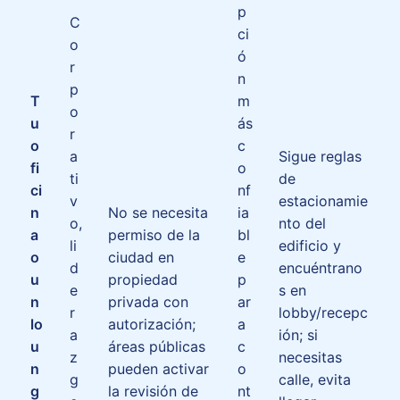
p
C
ci
o
ó
r
n
p
T
m
o
u
ás
r
o
c
a
Sigue reglas
fi
o
ti
de
ci
nf
v
estacionamie
n
No se necesita
ia
o,
nto del
a
permiso de la
bl
li
edificio y
o
ciudad en
e
d
encuéntrano
u
propiedad
p
e
s en
n
privada con
ar
r
lobby/recepc
lo
autorización;
a
a
ión; si
u
áreas públicas
c
z
necesitas
n
pueden activar
o
g
calle, evita
g
la revisión de
nt