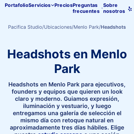
Portafolio
Servicios
Precios
Preguntas
Sobre
frecuentes
nosotros
Inicio
de
Pacifica
Pacifica Studio
Ubicaciones
Menlo Park
Headshots
Studio
Headshots en Menlo
Park
Headshots en Menlo Park para ejecutivos,
founders y equipos que quieren un look
claro y moderno. Guiamos expresión,
iluminación y vestuario, y luego
entregamos una galería de selección el
mismo día con retoque natural en
aproximadamente tres días hábiles. Elige