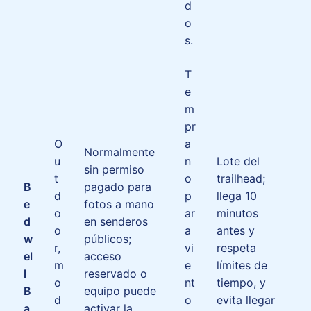
d
o
s.
T
e
m
pr
O
a
Normalmente
u
n
Lote del
sin permiso
t
o
trailhead;
B
pagado para
d
p
llega 10
e
fotos a mano
o
ar
minutos
d
en senderos
o
a
antes y
w
públicos;
r,
vi
respeta
el
acceso
m
e
límites de
l
reservado o
o
nt
tiempo, y
B
equipo puede
d
o
evita llegar
a
activar la