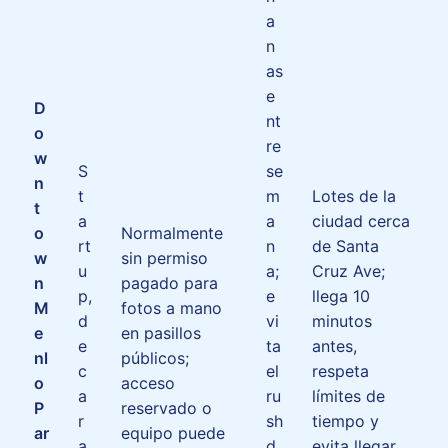
a
n
as
e
D
nt
o
re
w
S
se
n
t
m
Lotes de la
t
a
a
ciudad cerca
o
Normalmente
rt
n
de Santa
w
sin permiso
u
a;
Cruz Ave;
n
pagado para
p,
e
llega 10
M
fotos a mano
d
vi
minutos
e
en pasillos
e
ta
antes,
nl
públicos;
c
el
respeta
o
acceso
a
ru
límites de
P
reservado o
r
sh
tiempo y
ar
equipo puede
a
d
evita llegar