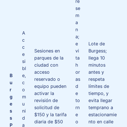
re
se
m
a
n
A
a;
c
e
Lote de
c
Sesiones en
vi
Burgess;
e
parques de la
ta
llega 10
si
ciudad con
h
minutos
bl
acceso
or
antes y
B
e,
reservado o
as
respeta
u
c
equipo pueden
d
límites de
r
o
activar la
e
tiempo, y
g
m
revisión de
to
evita llegar
e
u
solicitud de
rn
temprano a
s
ni
$150 y la tarifa
e
estacionamie
s
d
diaria de $50
o
nto en calle
P
a