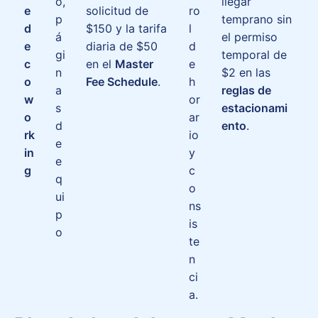
o,
llegar
e
solicitud de
ro
p
temprano sin
d
$150 y la tarifa
l
á
el permiso
e
diaria de $50
d
gi
temporal de
c
en el
Master
e
n
$2 en las
o
Fee Schedule
.
h
a
reglas de
w
or
s
estacionami
o
ar
d
ento
.
rk
io
e
in
y
e
g
c
q
o
ui
ns
p
is
o
te
n
ci
a.