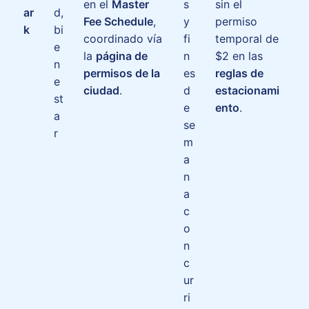
en el
Master
s
sin el
ar
d,
Fee Schedule
,
y
permiso
k
bi
coordinado vía
fi
temporal de
e
la
página de
n
$2 en las
n
permisos de la
es
reglas de
e
ciudad
.
d
estacionami
st
e
ento
.
a
se
r
m
a
n
a
c
o
n
c
ur
ri