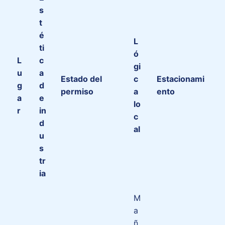
s
t
é
L
ti
ó
L
c
gi
u
a
Estado del
c
Estacionami
g
d
permiso
a
ento
a
e
lo
r
in
c
d
al
u
s
tr
ia
M
a
ñ