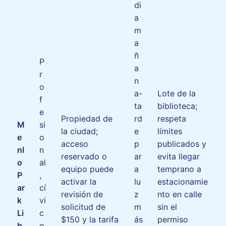
di
a
m
a
ñ
P
a
r
n
o
a-
Lote de la
f
ta
biblioteca;
e
Propiedad de
rd
respeta
M
si
la ciudad;
e
límites
e
o
acceso
p
publicados y
nl
n
reservado o
ar
evita llegar
o
al
equipo puede
a
temprano a
P
,
activar la
lu
estacionamie
ar
cí
revisión de
z
nto en calle
k
vi
solicitud de
m
sin el
Li
c
$150 y la tarifa
ás
permiso
b
o,