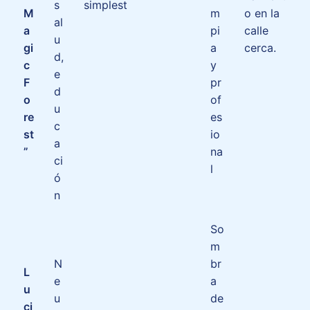
s
simplest
M
m
o en la
al
a
pi
calle
u
gi
a
cerca.
d,
c
y
e
F
pr
d
o
of
u
re
es
c
st
io
a
”
na
ci
l
ó
n
So
m
N
br
L
e
a
u
u
de
ci