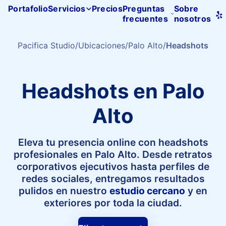
Portafolio
Servicios
Precios
Preguntas
Sobre
frecuentes
nosotros
Inicio
de
Pacifica
Pacifica Studio
Ubicaciones
Palo Alto
Headshots
Studio
Headshots en Palo
Alto
Eleva tu presencia online con headshots
profesionales en Palo Alto. Desde retratos
corporativos ejecutivos hasta perfiles de
redes sociales, entregamos resultados
pulidos en nuestro
estudio cercano
y en
exteriores por toda la ciudad.