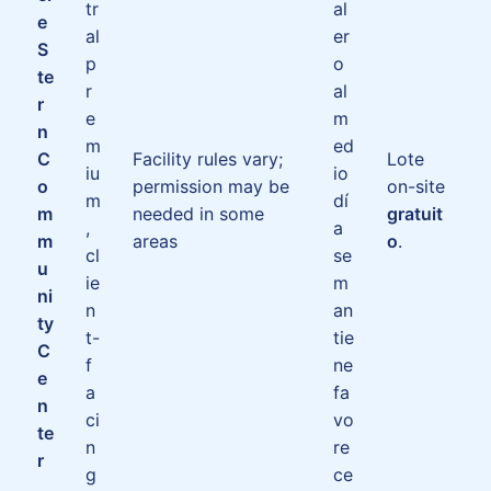
tr
al
e
al
er
S
p
o
te
r
al
r
e
m
n
m
ed
C
Facility rules vary;
Lote
iu
io
o
permission may be
on-site
m
dí
m
needed in some
gratuit
,
a
m
areas
o
.
cl
se
u
ie
m
ni
n
an
ty
t-
tie
C
f
ne
e
a
fa
n
ci
vo
te
n
re
r
g
ce