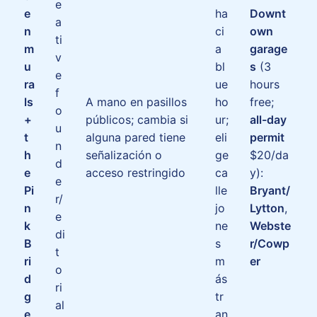
e
e
ha
Downt
a
n
ci
own
ti
m
a
garage
v
u
bl
s
(3
e
ra
ue
hours
f
ls
A mano en pasillos
ho
free;
o
+
públicos; cambia si
ur;
all-day
u
t
alguna pared tiene
eli
permit
n
h
señalización o
ge
$20/da
d
e
acceso restringido
ca
y):
e
Pi
lle
Bryant/
r/
n
jo
Lytton
,
e
k
ne
Webste
di
B
s
r/Cowp
t
ri
m
er
o
d
ás
ri
g
tr
al
e
an