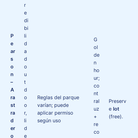
r
e
di
bi
P
li
G
e
d
ol
ar
a
de
s
d
n
o
o
ho
n
u
ur;
–
t
co
A
d
nt
ra
o
Reglas del parque
ral
Preserv
st
o
varían; puede
uz
e
lot
ra
r,
aplicar permiso
+
(free).
d
li
según uso
re
er
d
co
o
e