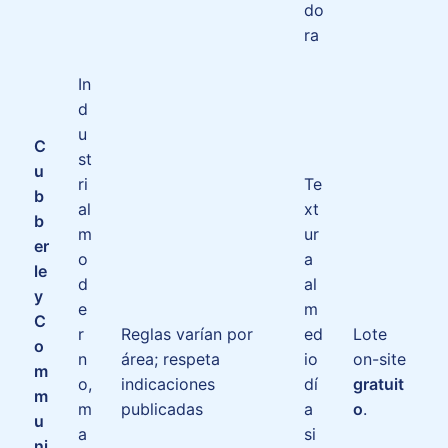
do
ra
In
d
u
C
st
u
ri
Te
b
al
xt
b
m
ur
er
o
a
le
d
al
y
e
m
C
r
Reglas varían por
ed
Lote
o
n
área; respeta
io
on-site
m
o,
indicaciones
dí
gratuit
m
m
publicadas
a
o
.
u
a
si
ni