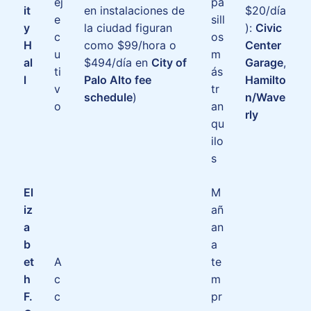
ej
pa
it
en instalaciones de
$20/día
e
sill
y
la ciudad figuran
):
Civic
c
os
H
como $99/hora o
Center
u
m
al
$494/día en
City of
Garage
,
ti
ás
l
Palo Alto fee
Hamilto
v
tr
schedule
)
n/Wave
o
an
rly
qu
ilo
s
El
M
iz
añ
a
an
b
a
et
A
te
h
c
m
F.
c
pr