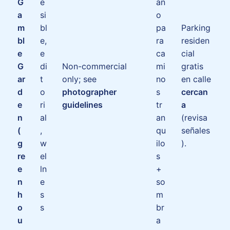
G
e
an
a
si
o
m
bl
pa
Parking
bl
e,
ra
residen
e
e
ca
cial
G
di
Non-commercial
mi
gratis
ar
t
only; see
no
en calle
d
o
photographer
s
cercan
e
ri
guidelines
tr
a
n
al
an
(revisa
(
,
qu
señales
g
w
ilo
).
re
el
s
e
ln
+
n
e
so
h
s
m
o
s
br
u
a