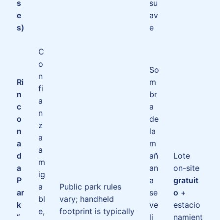
s
su
e
av
s)
e
C
o
So
n
Ri
m
fi
n
br
a
c
a
n
o
de
z
n
la
a
a
m
a
d
añ
Lote
m
a
an
on-site
ig
P
a
gratuit
a
Public park rules
ar
se
o
+
bl
vary; handheld
k
ve
estacio
e,
footprint is typically
“
li
namient