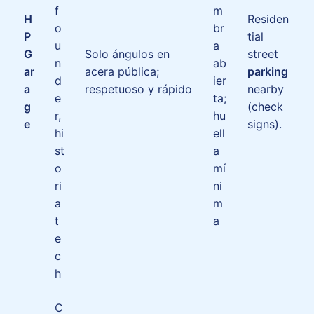
f
m
H
Residen
o
br
P
tial
u
a
G
Solo ángulos en
street
n
ab
ar
acera pública;
parking
d
ier
a
respetuoso y rápido
nearby
e
ta;
g
(check
r,
hu
e
signs).
hi
ell
st
a
o
mí
ri
ni
a
m
t
a
e
c
h
C