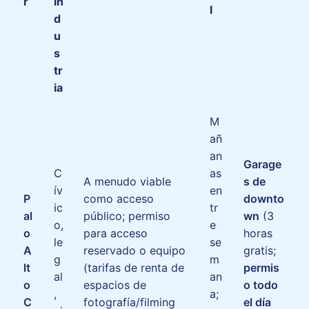
r
in
l
d
u
s
tr
ia
M
añ
an
Garage
C
as
A menudo viable
s de
ív
en
P
como acceso
downto
ic
tr
al
público; permiso
wn
(3
o,
e
o
para acceso
horas
le
se
A
reservado o equipo
gratis;
g
m
lt
(tarifas de renta de
permis
al
an
o
espacios de
o todo
,
a;
C
fotografía/filming
el día