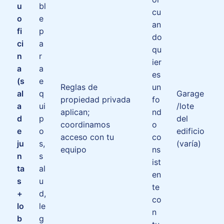
u
bl
cu
o
e
an
fi
p
do
ci
a
qu
n
r
ier
a
a
es
(s
e
Reglas de
un
al
q
Garage
propiedad privada
fo
a
ui
/lote
aplican;
nd
d
p
del
coordinamos
o
e
o
edificio
acceso con tu
co
ju
s,
(varía)
equipo
ns
n
s
ist
ta
al
en
s
u
te
+
d,
co
lo
le
n
b
g