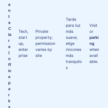
a
n
t
Tarde
a
para luz
Visit
C
Tech,
Private
más
or
la
start
property;
suave;
parki
r
up,
permission
elige
ng
a
enter
varies by
rincones
when
(
prise
site
más
avail
o
tranquilo
able.
ff
s
ic
e
p
a
r
k
s