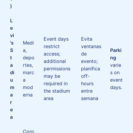
)
L
e
vi
Event days
Evita
's
Medi
restrict
ventanas
S
a,
Parki
access;
de
t
depo
ng
additional
evento;
a
rtes,
varie
permissions
planifica
di
marc
s on
may be
off-
u
a
event
required in
hours
m
mod
days.
the stadium
entre
a
erna
area
semana
r
e
a
Corp