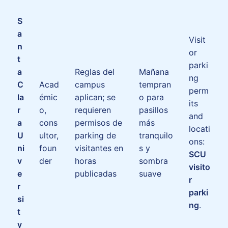
S
a
Visit
n
or
t
parki
a
Reglas del
Mañana
ng
C
Acad
campus
tempran
perm
la
émic
aplican; se
o para
its
r
o,
requieren
pasillos
and
a
cons
permisos de
más
locati
U
ultor,
parking de
tranquilo
ons:
ni
foun
visitantes en
s y
SCU
v
der
horas
sombra
visito
e
publicadas
suave
r
r
parki
si
ng
.
t
y