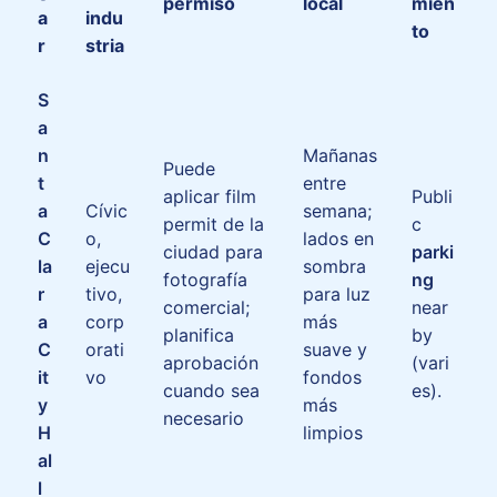
permiso
local
mien
a
indu
to
r
stria
S
a
n
Mañanas
Puede
t
entre
aplicar film
Publi
a
Cívic
semana;
permit de la
c
C
o,
lados en
ciudad para
parki
la
ejecu
sombra
fotografía
ng
r
tivo,
para luz
comercial;
near
a
corp
más
planifica
by
C
orati
suave y
aprobación
(vari
it
vo
fondos
cuando sea
es).
y
más
necesario
H
limpios
al
l