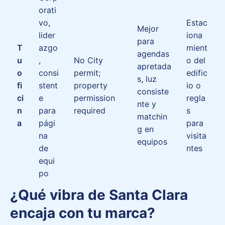
orati
vo,
Estac
Mejor
lider
iona
para
T
azgo
mient
agendas
u
,
No City
o del
apretada
o
consi
permit;
edific
s, luz
fi
stent
property
io o
consiste
ci
e
permission
regla
nte y
n
para
required
s
matchin
a
pági
para
g en
na
visita
equipos
de
ntes
equi
po
¿Qué vibra de Santa Clara
encaja con tu marca?