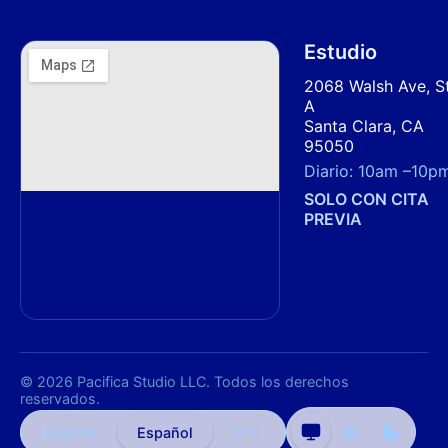
Estudio
2068 Walsh Ave, S
A
Santa Clara, CA
95050
Diario:
10am
–
10p
SOLO CON CITA
PREVIA
© 2026 Pacifica Studio LLC. Todos los derechos
reservados.
中文
English
Español
Tema
Tema
Tema