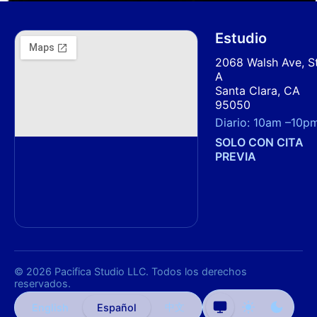
Estudio
2068 Walsh Ave, S
A
Santa Clara, CA
95050
Diario:
10am
–
10p
SOLO CON CITA
PREVIA
© 2026 Pacifica Studio LLC. Todos los derechos
reservados.
中文
English
Español
Tema
Tema
Tema