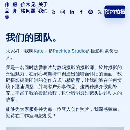
作
服
价
常见
关于
品
务
格
问题
我们
预约拍摄
Pacifica
集
Studio
首
页
我们的团队。
大家好，我叫
Kate
，是
Pacifica Studio
的摄影师兼负责
人。
我是一名同时热爱胶片与数码摄影的摄影师。胶片摄影的
永恒魅力，在耐心与期待中创造出独特而怀旧的画面。数
码摄影提供即时的创作方式与精确度，让我能够在任何情
境下迅速调整，并与客户分享作品。这两种媒介彼此补
充，丰富了我的摄影旅程，也让我能透过镜头讲述动人的
故事。
能够为大家服务并为每一位客人创作照片，我深感荣幸。
期待在工作室与您相见！