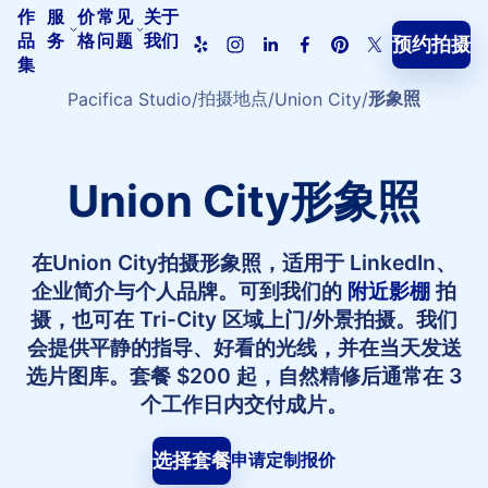
作
服
价
常见
关于
品
务
格
问题
我们
预约拍摄
Pacifica
集
Studio
首
拍摄地点
形象照
Pacifica Studio
Union City
页
Union City形象照
在Union City拍摄形象照，适用于 LinkedIn、
企业简介与个人品牌。可到我们的
附近影棚
拍
摄，也可在 Tri-City 区域上门/外景拍摄。我们
会提供平静的指导、好看的光线，并在当天发送
选片图库。套餐 $200 起，自然精修后通常在 3
个工作日内交付成片。
选择套餐
申请定制报价