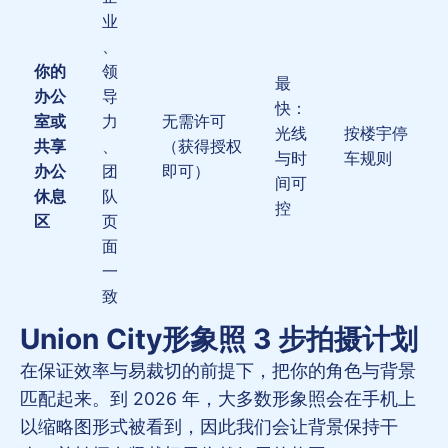
业
、
你的
领
最
办公
导
快：
室或
力
无需许可
光线
按楼宇停
共享
、
（获得授权
与时
车规则
办公
团
即可）
间可
休息
队
控
区
页
面
一
致
Union City形象照 3 步拍摄计划
在保证效率与易裁切的前提下，把你的角色与背景
匹配起来。到 2026 年，大多数形象照会在手机上
以缩略图形式被看到，因此我们会让背景保持干