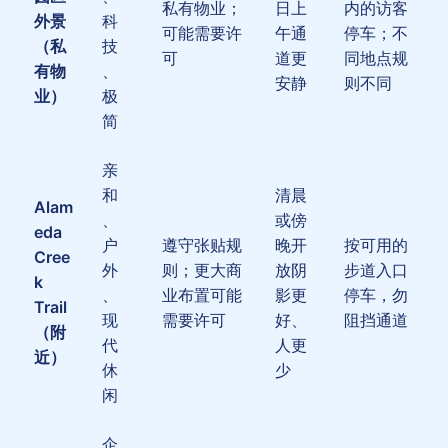
私有物业；
日上
内的访客
外景
科
可能需要许
午通
停车；不
（私
技
可
道更
同地点规
有物
、
安静
则不同
业）
极
简
亲
和
清晨
Alam
、
或傍
eda
户
遵守张贴规
晚开
按可用的
Cree
外
则；更大商
放阴
步道入口
k
、
业布置可能
影更
停车，勿
Trail
现
需要许可
好、
阻挡通道
（附
代
人更
近）
休
少
闲
企