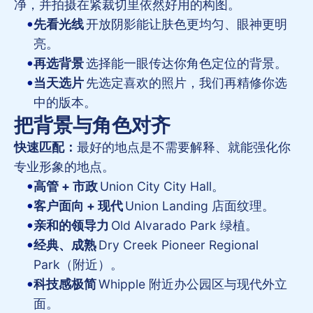
净，并拍摄在紧裁切里依然好用的构图。
先看光线
开放阴影能让肤色更均匀、眼神更明
亮。
再选背景
选择能一眼传达你角色定位的背景。
当天选片
先选定喜欢的照片，我们再精修你选
中的版本。
把背景与角色对齐
快速匹配：
最好的地点是不需要解释、就能强化你
专业形象的地点。
高管 + 市政
Union City City Hall。
客户面向 + 现代
Union Landing 店面纹理。
亲和的领导力
Old Alvarado Park 绿植。
经典、成熟
Dry Creek Pioneer Regional
Park（附近）。
科技感极简
Whipple 附近办公园区与现代外立
面。