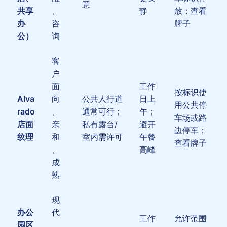
意
共享
、
静
放；查看
办
咨
牌子
公）
询
客
户
面
工作
按标识使
Alva
向
公共人行道
日上
用公共停
rado
、
通常可行；
午；
车场或路
店面
亲
私有露台/
避开
边停车；
纹理
和
室内需许可
午餐
查看牌子
、
高峰
成
熟
现
办公
代
工作
允许范围
园区
、