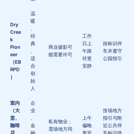
温
暖
Dry
、
Cree
经
工作
k
典
日上
按标识停
Pion
商业摄影可
、
午路
车并遵守
eer
能需要许可
适
径更
公园指引
（EB
合
安静
RPD
创
）
始
人
室内
企
（大
业
按场地方
堂、
、
上午
指引与附
私有物业；
咖啡
金
偏晚
近公共停
需场地方同
店、
融
更安
车标识停