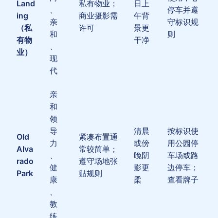
Land
私有物业；
日上
、
停车并遵
ing
商业摄影需
午背
亲
守标识规
（私
许可
景更
和
则
有物
干净
、
业）
现
代
亲
和
领
导
清晨
按标识使
Old
紧凑布置通
力
或傍
用公园停
Alva
常较简单；
、
晚阴
车场或路
rado
遵守场地张
健
影更
边停车；
Park
贴规则
康
柔
查看牌子
、
教
练