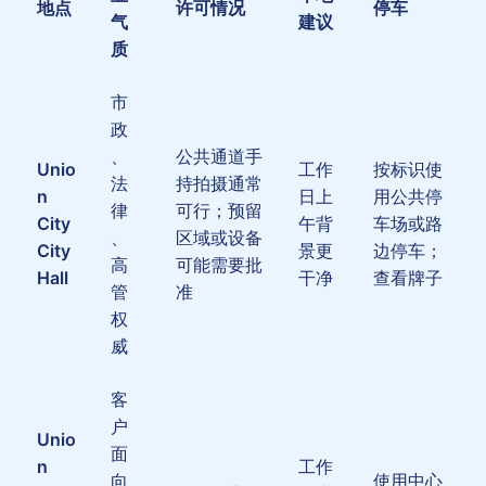
地点
许可情况
停车
气
建议
质
市
政
、
公共通道手
Unio
工作
按标识使
法
持拍摄通常
n
日上
用公共停
律
可行；预留
City
午背
车场或路
、
区域或设备
City
景更
边停车；
高
可能需要批
Hall
干净
查看牌子
管
准
权
威
客
户
Unio
面
n
工作
向
使用中心