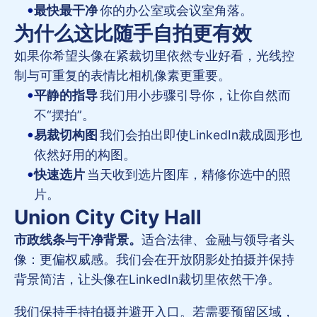
最快最干净
你的办公室或会议室角落。
为什么这比随手自拍更有效
如果你希望头像在紧裁切里依然专业好看，光线控
制与可重复的表情比相机像素更重要。
平静的指导
我们用小步骤引导你，让你自然而
不“摆拍”。
易裁切构图
我们会拍出即使LinkedIn裁成圆形也
依然好用的构图。
快速选片
当天收到选片图库，精修你选中的照
片。
Union City City Hall
市政线条与干净背景。
适合法律、金融与领导者头
像：更偏权威感。我们会在开放阴影处拍摄并保持
背景简洁，让头像在LinkedIn裁切里依然干净。
我们保持手持拍摄并避开入口。若需要预留区域，